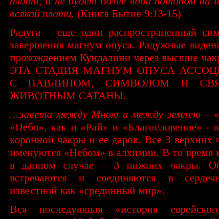
плоти; и не будет более вода потопом на 
всякой плоти.
(Книга Бытие 9:13-15)
Радуга – еще один распространенный сим
завершения магнум опуса. Радужные виден
прохождением Кундалини через высшие ча
ЭТА СТАДИЯ МАГНУМ ОПУСА АССОЦ
С ПАВЛИНОМ, СИМВОЛОМ И СВ
ЖИВОТНЫМ САТАНЫ.
…завета между Мною и между землею
– «
«Небо», как и «Рай» и «Благословение» - 
коронной чакры и ее даров. Все З верхних 
именуются «Небом» в алхимии. В то время 
в данном случае – 3 нижних чакры. О
встречаются и соединяются в сердеч
известной как «срединный мир».
Вся последующая «история еврейског