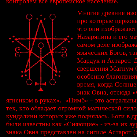
контролем все европейское население.
Многие древние изо
про которые церковь
что они изображают
Назарянина и его ма
самом деле изображ
языческих Богов, та
Мардук и Астарот. 
свершения Магнум 
особенно благоприя
время, когда Солнце
знак Овна, отсюда «
ягненком в руках». «Нимб» – это астральны
тех, кто обладает огромной магической сило
кундалини которых уже поднялась. Боги в д
были известны как «Сияющие» - из-за их ау
знака Овна представлен на сигиле Астарот (