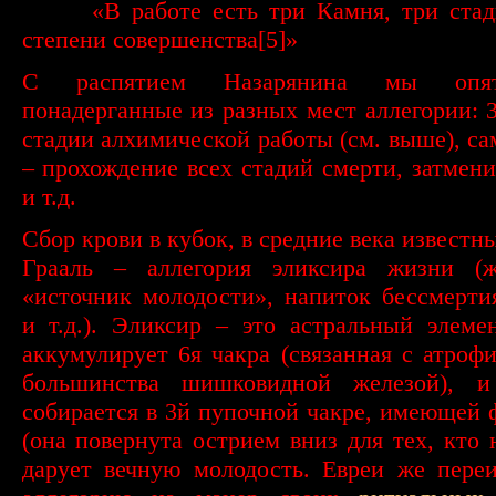
·
«В работе есть три Камня, три ста
степени совершенства
[5]
»
С распятием Назарянина мы опя
понадерганные из разных мест аллегории: 3
стадии алхимической работы (см. выше), са
– прохождение всех стадий смерти, затмени
и т.д.
Сбор крови в кубок, в средние века известн
Грааль – аллегория эликсира жизни (ж
«источник молодости», напиток бессмерти
и т.д.). Эликсир – это астральный элеме
аккумулирует 6я чакра (связанная с атроф
большинства шишковидной железой), 
собирается в 3й пупочной чакре, имеющей
(она повернута острием вниз для тех, кто н
дарует вечную молодость. Евреи же пере