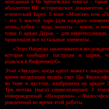
описанная в 66 библейских книгах - такой
абсолютно НЕ исторических документов. «
египетский Тарот. 5 книг «Моисея» или «
- это 5 мастей таро (для каждого элемент
огонь, кубки – вода, монеты – земля, и меч
плюс 0 аркан Дурак – для квинтессенции,
произошли все остальные элементы.
·
«Этап Нигредо заканчивается восхожден
которая сообщает пастухам и царям, ч
родился в Вифлееме
[4]
».
Этап «Звезды», когда адепт может с закрыты
время медитации видеть свет Цы Философ
во тьме и пустоте, изображена на аркане З
Три волхва (мага) символизируют 3 этап
новорожденный «Назарянин» - Философск
рожденный во время этой работы.