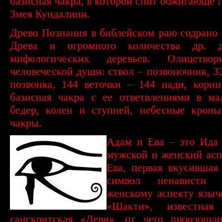
базисная чакра, в которой спит обжигающе 
Змея Кундалини.
Древо Познания в библейском раю содрано
Древа и огромного количества др. д
мифологических деревьев. Олицетвор
человеческой души: ствол – позвоночник, 33
позвонка, 144 веточки – 144 нади, корн
базисная чакра с ее ответвлениями в ма
бедер, колен и ступней, небесные крон
чакры.
Адам и Ева – это Ида 
мужской и женский асп
Ева, первая вкусившая
символ ненависти
женскому аспекту языч
«Шакти», известна
санскритская «Деви», от чего произошло