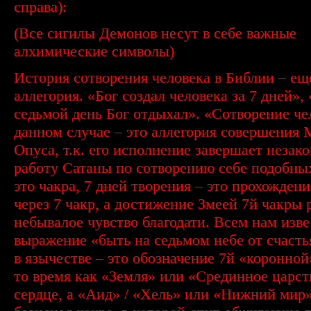
справа):
(Все сигилы Демонов несут в себе важные
алхимические символы)
История сотворения человека в Библии – ещ
аллегория. «Бог создал человека за 7 дней», 
седьмой день Бог отдыхал». «Сотворение че
данном случае – это аллегория совершения
Опуса, т.к. его исполнение завершает незак
работу Сатаны по сотворению себе подобных
это чакра, 7 дней творения – это прохожден
через 7 чакр, а достижение Змеей 7й чакры 
небывалое чувство благодати. Всем нам изв
выражение «быть на седьмом небе от счасть
в язычестве – это обозначение 7й «коронной
то время как «Земля» или «Срединное царств
сердце, а «Аид» / «Хель» или «Нижний мир»