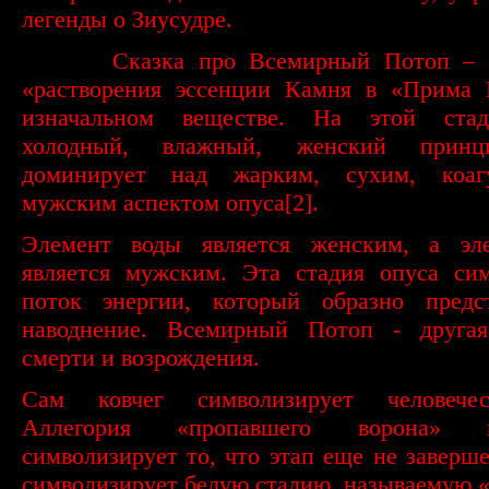
легенды о Зиусудре.
·
Сказка про Всемирный Потоп – 
«растворения эссенции Камня в «Прима 
изначальном веществе. На этой стад
холодный, влажный, женский принц
доминирует над жарким, сухим, коаг
мужским аспектом опуса
[2]
.
Элемент воды является женским, а эл
является мужским. Эта стадия опуса сим
поток энергии, который образно предс
наводнение. Всемирный Потоп - другая
смерти и возрождения.
Сам ковчег символизирует человечес
Аллегория «пропавшего ворона» 
символизирует то, что этап еще не заверше
символизирует белую стадию, называемую «