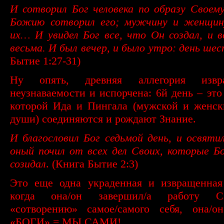
И сотворил Бог человека по образу Своему
Божию сотворил его; мужчину и женщин
их… И увидел Бог все, что Он создал, и 
весьма. И был вечер, и было утро: день шес
Бытие 1:27-31)
Ну опять, древняя аллегория изв
неузнаваемости и испорчена: 6й день – это 
которой Ида и Пингала (мужской и женск
души) соединяются и рождают Знание.
И благословил Бог седьмой день, и освятил
оный почил от всех дел Своих, которые Б
созидал
. (Книга Бытие 2:3)
Это еще одна украденная и извращенная 
когда она/он завершил/а работу 
«сотворению» самое/самого себя, она/он
«БОГИ» = МЫ САМИ!