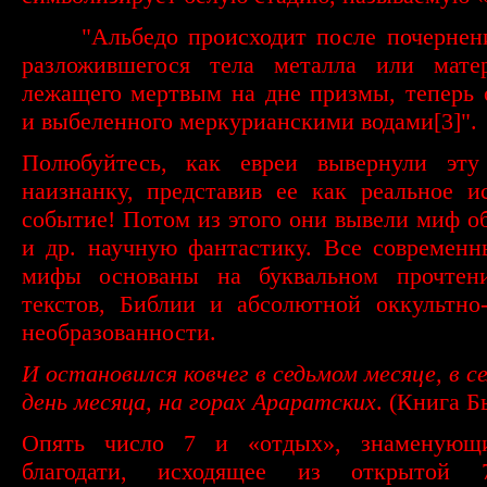
·
"Альбедо происходит после почернен
разложившегося тела металла или мате
лежащего мертвым на дне призмы, теперь
и выбеленного меркурианскими водами
[3]
".
Полюбуйтесь, как евреи вывернули эту
наизнанку, представив ее как реальное и
событие! Потом из этого они вывели миф о
и др. научную фантастику. Все современ
мифы основаны на буквальном прочтен
текстов, Библии и абсолютной оккультно
необразованности.
И остановился ковчег в седьмом месяце, в 
день месяца, на горах Араратских
. (Книга Б
Опять число 7 и «отдых», знаменующ
благодати, исходящее из открытой 