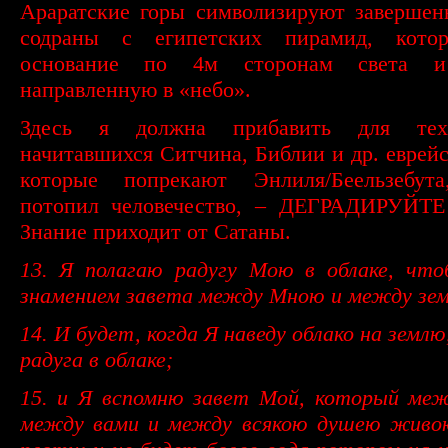
Араратские горы символизируют завершен
содраны с египетских пирамид, кото
основание по 4м сторонам света и
направленную в «небо».
Здесь я должна прибавить для тех
начитавшихся Ситчина, Библии и др. еврейс
которые попрекают Энлиля/Беельзебу
потопил человечество, – ДЕГРАДИРУЙ
Знание приходит от Сатаны.
13. Я полагаю радугу Мою в облаке, что
знамением завета между Мною и между зе
14. И будет, когда Я наведу облако на земл
радуга в облаке;
15. и Я вспомню завет Мой, который ме
между вами и между всякою душею живою