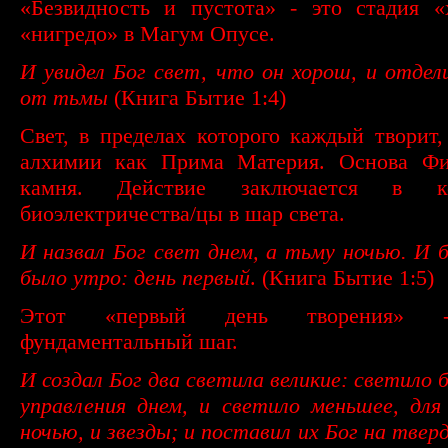
«Безвидность и пустота» - это стадия «
«нигредо» в Магум Опусе.
И увидел Бог свет, что он хорош, и отдел
от тьмы
(Книга Бытие 1:4)
Свет, в пределах которого каждый творит,
алхимии как Прима Материя. Основа Фи
камня. Действие заключается в ко
биоэлектричества/цы в шар света.
И назвал Бог свет днем, а тьму ночью. И б
было утро: день первый
. (Книга Бытие 1:5)
Этот «первый день творения» 
фундаментальный шаг.
И создал Бог два светила великие: светило 
управления днем, и светило меньшее, для
ночью, и звезды; и поставил их Бог на твер