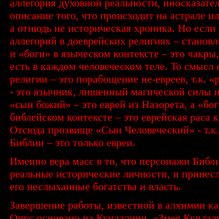
аллегория духовной реальности, иносказате
описание того, что происходит на астрале ил
а отнюдь не историческая хроника. Но если
аллегорий в доеврейских религиях – становл
и «боги» в языческом контексте – это чакры
есть в каждом человеческом теле. То смысл 
религии – это порабощение не-евреев, т.к. «
- это язычник, лишенный магической силы и
«сын божий» – это еврей из Назорета, а «бог
библейском контексте – это еврейская раса к
Отсюда прозвище «Сын Человеческий» - т.к.
Библии – это только евреи.
Именно вера масс в то, что персонажи Библи
реальные исторические личности, и принес
его неслыханные богатства и власть.
Завершение работы, известной в алхимии к
Опус основано на Кундалини. «Змея Кундал