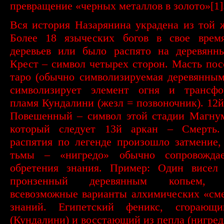
превращение «черных металлов в золото»
[1]
Вся история Назарянина украдена из той 
Более 18 языческих богов в свое врем
деревьев или было распято на деревянны
Крест – символ четырех сторон. Масть пос
таро (обычно символизируемая деревянны
символизирует элемент огня и трансф
пламя Кундалини (жезл = позвоночник). 12й
Повешенный – символ этой стадии Магнум
который следует 13й аркан – Смерть
распятия по легенде произошло затмение, 
тьмы – «нигредо» обычно сопровожда
обретения знания. Пример: Один висел 
пронзенный деревянным копьем, 
всевозможные варианты алхимических «см
знаний. Египетский феникс, сгорающ
(Кундалини) и восстающий из пепла (нигредо