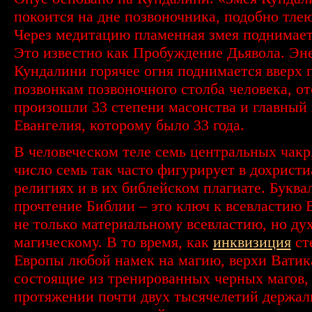
покоится на дне позвоночника, подобно тле
Через медитацию пламенная змея поднимает
Это известно как Пробуждение Дьявола. Эн
Кундалини горячее огня поднимается вверх 
позвонкам позвоночного столба человека, о
произошли 33 степени масонства и главный 
Евангелия, которому было 33 года.
В человеческом теле семь центральных чакр
число семь так часто фигурирует в дохрист
религиях и в их библейском плагиате. Буква
прочтение Библии – это ключ к всевластию 
не только материальному всевластию, но ду
магическому. В то время, как
инквизиция
ст
Европы любой намек на магию, верхи Ватик
состоящие из тренированных черных магов,
протяжении почти двух тысячелетий держал