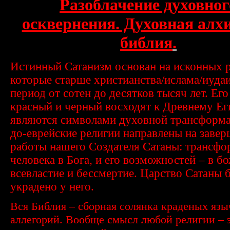
Разоблачение духовног
осквернения. Духовная алх
библия
.
Истинный Сатанизм основан на исконных р
которые старше христианства/ислама/иуда
период от сотен до десятков тысяч лет. Его
красный и черный восходят к Древнему Ег
являются символами духовной трансформа
до-еврейские религии направлены на заве
работы нашего Создателя Сатаны: трансф
человека в Бога, и его возможностей – в б
всевластие и бессмертие. Царство Сатаны 
украдено у него.
Вся Библия – сборная солянка краденых язы
аллегорий. Вообще смысл любой религии – 