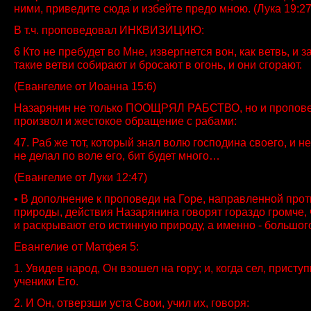
ними, приведите сюда и избейте предо мною. (Лука 19:27
В т.ч. проповедовал ИНКВИЗИЦИЮ:
6 Кто не пребудет во Мне, извергнется вон, как ветвь, и з
такие ветви собирают и бросают в огонь, и они сгорают.
(Евангелие от Иоанна 15:6)
Назарянин не только ПООЩРЯЛ РАБСТВО, но и пропов
произвол и жестокое обращение с рабами:
47. Раб же тот, который знал волю господина своего, и не
не делал по воле его, бит будет много…
(Евангелие от Луки 12:47)
• В дополнение к проповеди на Горе, направленной прот
природы, действия Назарянина говорят гораздо громче, 
и раскрывают его истинную природу, а именно - большог
Евангелие от Матфея 5:
1. Увидев народ, Он взошел на гору; и, когда сел, присту
ученики Его.
2. И Он, отверзши уста Свои, учил их, говоря: