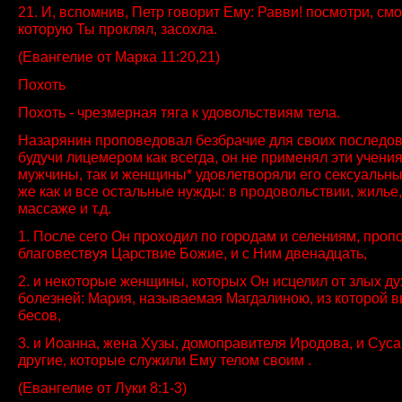
21. И, вспомнив, Петр говорит Ему: Равви! посмотри, см
которую Ты проклял, засохла.
(Евангелие от Марка 11:20,21)
Похоть
Похоть - чрезмерная тяга к удовольствиям тела.
Назарянин проповедовал безбрачие для своих последова
будучи лицемером как всегда, он не применял эти учения 
мужчины, так и женщины* удовлетворяли его сексуальны
же как и все остальные нужды: в продовольствии, жилье,
массаже и т.д.
1. После сего Он проходил по городам и селениям, проп
благовествуя Царствие Божие, и с Ним двенадцать,
2. и некоторые женщины, которых Он исцелил от злых ду
болезней: Мария, называемая Магдалиною, из которой 
бесов,
3. и Иоанна, жена Хузы, домоправителя Иродова, и Суса
другие, которые служили Ему телом своим .
(Евангелие от Луки 8:1-3)