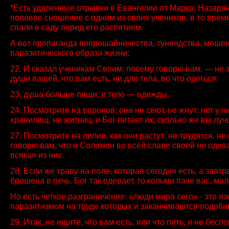
*Есть удаленные отрывки в Евангелии от Марка. Назаря
половое сношение с одним из своих учеников, в то время
спали в саду перед его распятием.
А вот пропаганда попрошайничества, тунеядства, моше
паразитического образа жизни:
22. И сказал ученикам Своим: посему говорю вам, — не 
души вашей, что вам есть, ни для тела, во что одеться:
23. душа больше пищи, и тело — одежды.
24. Посмотрите на воронов: они не сеют, не жнут; нет у н
хранилищ, ни житниц, и Бог питает их; сколько же вы лу
27. Посмотрите на лилии, как они растут: не трудятся, не 
говорю вам, что и Соломон во всей славе своей не одева
всякая из них.
28. Если же траву на поле, которая сегодня есть, а завтр
брошена в печь, Бог так одевает, то кольми паче вас, ма
Но есть четкое разграничение: «люди мира сего» - это яз
паразитизмом на труде которых и заканчиваются подобн
29. Итак, не ищите, что вам есть, или что пить, и не беспо