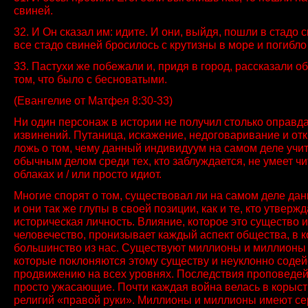
свиней.
32. И Он сказал им: идите. И они, выйдя, пошли в стадо с
все стадо свиней бросилось с крутизны в море и погибло
33. Пастухи же побежали и, придя в город, рассказали об
том, что было с бесноватыми.
(Евангелие от Матфея 8:30-33)
Ни один персонаж в истории не получил столько оправд
извинений. Путаница, искажение, недоговаривание и от
ложь о том, чему данный индивидуум на самом деле учит
обычным делом среди тех, кто заблуждается, не умеет чит
облаках и / или просто идиот.
Многие спорят о том, существовал ли на самом деле да
и они так же глупы в своей позиции, как и те, кто утвержда
историческая личность. Влияние, которое это существо 
человечество, пронизывает каждый аспект общества, в 
большинство из нас. Существуют миллионы и миллионы
которые поклоняются этому существу и неуклонно содей
продвижению на всех уровнях. Последствия проповедей
просто ужасающие. Почти каждая война велась в корыс
религий «правой руки». Миллионы и миллионы имеют с