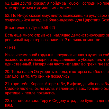
61. Еще другой сказал: я пойду за Тобою, Господи! но п
мне проститься с домашними моими.
62. Но Иисус сказал ему: никто, возложивший руку свою н
озирающийся назад, не благонадежен для Царствия Бож
(Евангелие от Луки 9:59-62)
Есть еще много отрывков, наглядно демонстрирующих з
ревнивый характер назарянина. Это лишь немногое.
• Гнев
Из-за чрезмерной гордыни, преувеличенного чувства со
важности, высокомерия и подавляющего убеждения, что
единственный, Назарянин часто «впадал во грех» гнева:
20. Тогда начал Он укорять города, в которых наиболее 
сил Его, за то, что они не покаялись:
21. горе тебе, Хоразин! горе тебе, Вифсаида! ибо если бы
Сидоне явлены были силы, явленные в вас, то давно бы
вретище и пепле покаялись,
22. но говорю вам: Тиру и Сидону отраднее будет в день 
вам.