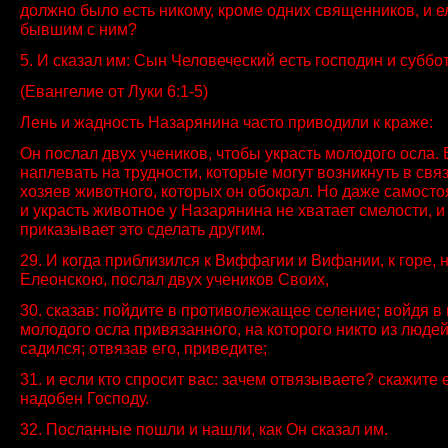
должно было есть никому, кроме одних священников, и ел
бывшим с ним?
5. И сказал им: Сын Человеческий есть господин и суббо
(Евангелие от Луки 6:1-5)
Лень и жадность Назарянина часто приводили к краже:
Он послал двух учеников, чтобы украсть молодого осла.
наплевать на трудности, которые могут возникнуть в связ
хозяев животного, которых он обокрал. Но даже самосто
и украсть животное у Назарянина не хватает смелости, и
приказывает это сделать другим.
29. И когда приблизился к Виффагии и Вифании, к горе,
Елеонскою, послал двух учеников Своих,
30. сказав: пойдите в противолежащее селение; войдя в 
молодого осла привязанного, на которого никто из людей
садился; отвязав его, приведите;
31. и если кто спросит вас: зачем отвязываете? скажите е
надобен Господу.
32. Посланные пошли и нашли, как Он сказал им.