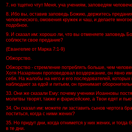
7. но тщетно чтут Меня, уча учениям, заповедям человеч
8. Ибо вы, оставив заповедь Божию, держитесь предани
человеческого, омовения кружек и чаш, и делаете многое
подобное.
9. И сказал им: хорошо ли, что вы отменяете заповедь Б
соблюсти свое предание?
(Евангелие от Марка 7:1-9)
Обжорство.
Обжорство - стремление потреблять больше, чем челове
Хотя Назарянин проповедовал воздержание, он явно име
себя. На жалобы на него и его последователей, которых
наблюдают за едой и питьем, он принимает оборонитель
33. Они же сказали Ему: почему ученики Иоанновы постя
молитвы творят, также и фарисейские, а Твои едят и пью
34. Он сказал им: можете ли заставить сынов чертога бр
поститься, когда с ними жених?
35. Но придут дни, когда отнимется у них жених, и тогда 
в те дни.