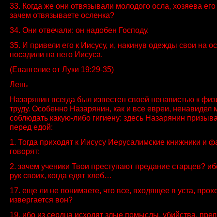
33. Когда же они отвязывали молодого осла, хозяева его
зачем отвязываете осленка?
34. Они отвечали: он надобен Господу.
35. И привели его к Иисусу, и, накинув одежды свои на о
посадили на него Иисуса.
(Евангелие от Луки 19:29-35)
Лень
Назарянин всегда был известен своей ненавистью к физ
труду. Особенно Назарянин, как и все евреи, ненавидел 
соблюдать какую-либо гигиену: здесь Назарянин призыва
перед едой:
1. Тогда приходят к Иисусу Иерусалимские книжники и ф
говорят:
2. зачем ученики Твои преступают предание старцев? и
рук своих, когда едят хлеб…
17. еще ли не понимаете, что все, входящее в уста, прох
извергается вон?
19. ибо из сердца исходят злые помыслы, убийства, пре