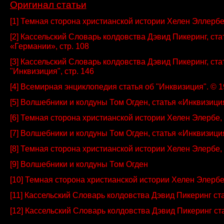
Оригинал статьи
[1]
Темная сторона
христианской истории
Хелен
Эллерб
[2]
Кассельский
Словарь
колдовства
Дэвид
Пикеринг
,
ста
«Германии»
, стр.
108
[3]
Кассельский
Словарь
колдовства
Дэвид
Пикеринг
,
ста
"
Инквизиция", стр.
146
[4]
Всемирная энциклопедия статья об
"
Инквизиция".
©
1
[5]
Волшебники и колдуны
Том
Огден,
статья «
Инквизици
[6]
Темная сторона
христианской истории
Хелен
Элербе
,
[7]
Волшебники и колдуны
Том
Огден,
статья «
Инквизици
[8]
Темная сторона
христианской истории
Хелен
Элербе
,
[9]
Волшебники и колдуны
Том
Огден
[10]
Темная сторона
христианской истории
Хелен
Элерб
[11]
Кассельский
Словарь
колдовства
Дэвид
Пикеринг
ст
[12]
Кассельский
Словарь
колдовства
Дэвид
Пикеринг
ст