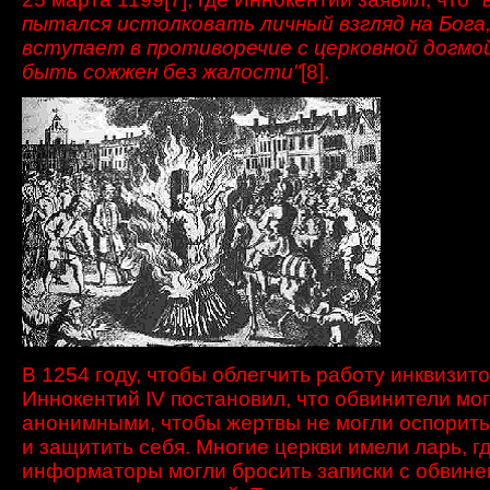
пытался
истолковать
личный взгляд на
Бога
вступает в противоречие с
церковной догмой
быть сожжен
без жалости
"
[8]
.
В 1254 году
,
чтобы облегчить
работу
инквизит
Иннокентий
IV
постановил, что
обвинители
мо
анонимными
,
чтобы жертвы не могли оспорит
и
защитить себя
.
Многие церкви
имели ларь, г
информаторы
могли бросить записки с
обвине