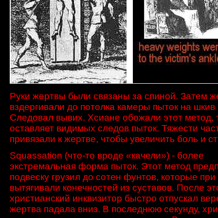
Руки
жертвы
были связаны
за спиной.
Затем ж
вздергивали
до потолка
камеры пыток
на
шкив
Следовал вывих.
Хсиане
обожали этот
метод
,
оставляет
видимых следов
пыток.
Тяжести
час
привязали к
жертве, чтобы
увеличить
боль и с
Squassation
(что-то вроде «качели»)
- более
экстремальная форма
пыток.
Этот метод
пред
подвеску грузил до
сотен
фунтов,
которые при
вытягивали
конечностей
из суставов
.
После эт
христианский
инквизитор
быстро отпускал
вер
жертва падала вниз.
В последнюю секунду
,
хри