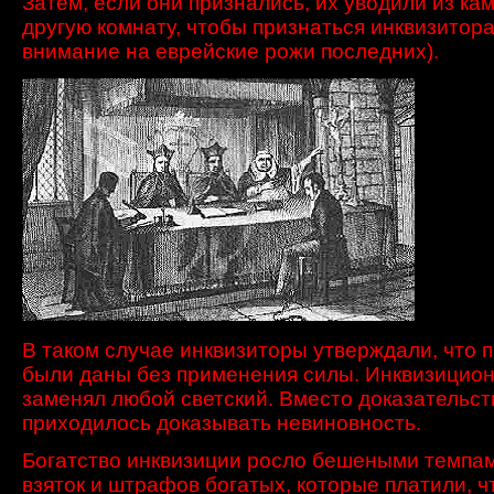
Затем, если
они признались
,
их уводили
из ка
другую комнату, чтобы
признаться
инквизитора
внимание на еврейские рожи последних)
.
В таком случае инквизиторы утверждали, что 
были даны без применения силы. Инквизицион
заменял любой светский. Вместо доказательст
приходилось доказывать невиновность.
Богатство инквизиции росло бешеными темпам
взяток и штрафов богатых, которые платили, 