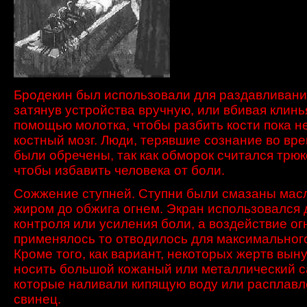
Бродекин был использовали для раздавливания
затянув устройства вручную, или вбивая клинь
помощью молотка, чтобы разбить кости пока н
костный мозг. Люди, терявшие сознание во вре
были обречены, так как обморок считался трю
чтобы избавить человека от боли.
Сожжение
ступней.
Ступни были смазаны м
ас
жиром
до обжига
огнем
. Экран
использовался
контроля или
усиления боли
, а
воздействие
ог
применялось то отводилось
для максимальног
Кроме того,
как вариант
,
некоторых жертв
вын
носить
большой кожаный
или металлический
с
которые наливали
кипящую воду
или
расплав
свинец
.