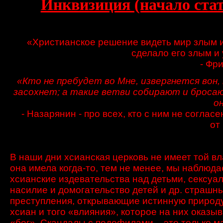
Инквизиция (начало ста
«Христианское решение видеть мир злым 
сделало его злым и
- Фр
«Кто не пребудет во Мне, извергнется вон, 
засохнет; а такие ветви собирают и бросаю
о
- Назарянин - про всех, кто с ним не соглас
от
В наши дни хсианская церковь не имеет той вл
она имела когда-то, тем не менее, мы наблюд
хсианские издевательства над детьми, сексуа
насилие и домогательство детей и др. страшн
преступления, открывающие истинную природ
хсиан и того «влияния», которое на них оказыв
«бог». Скандалы с педофилами – это только м