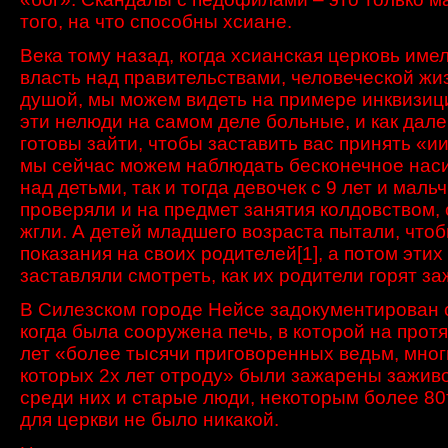
того, на что способны хсиане.
Века тому назад, когда хсианская церковь име
власть над правительствами, человеческой жи
душой, мы можем видеть на примере инквизици
эти нелюди на самом деле больные, и как дале
готовы зайти, чтобы заставить вас принять «ии
мы сейчас можем наблюдать бесконечное нас
над детьми, так и тогда девочек с 9 лет и мальч
проверяли и на предмет занятия колдовством, 
жгли. А детей младшего возраста пытали, что
показания на своих родителей
[1]
, а потом этих
заставляли смотреть, как их родители горят за
В Силезском
городе
Нейсе
задокументирован 
когда была сооружена печь, в которой на прот
лет «более тысячи приговоренных ведьм, мног
которых 2х лет отроду» были зажарены зажив
среди них и старые люди, некоторым более 80
для церкви не было никакой.