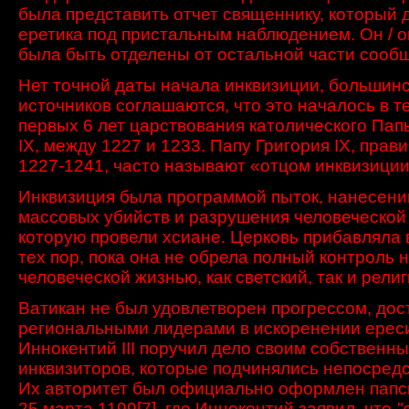
была представить отчет
священнику, который
еретика
под пристальным наблюдением
.
Он /
о
была
быть отделены от
остальной части
сооб
Нет точной
даты начала
инквизиции,
большинс
источников
соглашаются, что это
началось
в т
первых 6
лет
царствования
католического Пап
IX
,
между
1227
и
1233
.
Папу Григория
IX,
прави
1227-1241,
часто
называют
«отцом
инквизици
Инквизиция была
программой
пыток, нанесени
массовых убийств и
разрушения
человеческой
которую провели хсиане
.
Церковь
прибавляла 
тех пор
, пока она не
обрела полный контроль
н
человеческой жизнью
,
как светский, так
и рели
Ватикан
не был удовлетворен
прогрессом, дос
региональными лидерами
в искоренении
ерес
Иннокентий III
поручил дело своим
собственн
инквизиторов
, которые подчинялись непосредс
Их авторитет
был официально оформлен папс
25 марта
1199
[7]
,
где
Иннокентий
заявил, что
"