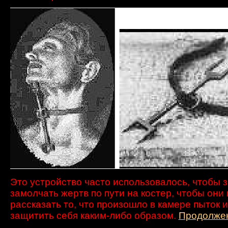
Это устройство
часто использовалось
, чтобы 
замолчать
жертв
по пути
на костер,
чтобы они 
рассказать то, что
произошло
в
камере пыток
и
защитить себя каким-либо образом.
Продолжен