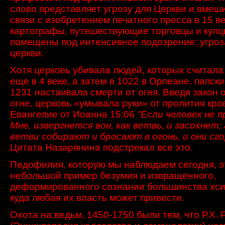
слово
представляет
угрозу для
Церкви и
вмеши
связи
с изобретением печатного
пресса
в 15 в
картографы
,
путешествующие
торговцы и куп
помещены под
интенсивное
подозрение
;
угроз
церкви.
Хотя церковь убивала людей, которых считала
еще в 4 веке, а затем в 1022 в Орлеане, папск
1231 настаивала смерти от огня. Введя закон 
огне, церковь «умывала руки» от пролития кро
Евангелие от Иоанна 15:06
"Если человек не 
Мне, извергнется вон, как ветвь, и засохнет;
ветви собирают и бросают в огонь, и они сг
Цитата Назарянина подстрекал все это.
Педофилия, которую мы наблюдаем сегодня, э
небольшой пример безумия и извращенного,
деформированного сознании большинства хсиа
куда любая их власть может привести.
Охота на ведьм, 1450-1750 были тем, что Р.Х.