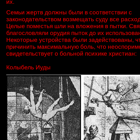
их
.
Семьи
жертв
должны были
в соответствии с
законодательством
возмещать
суду
все расхо
Целые
поместья
шли на вложения в пытки.
Свя
благословляли
орудия пыток
до
их использова
Некоторые устройства
были задействованы, ч
причинить
максимальную боль
, что н
еоспорим
свидетельствует о
больной
психике христиан
:
Колыбель
Иуды