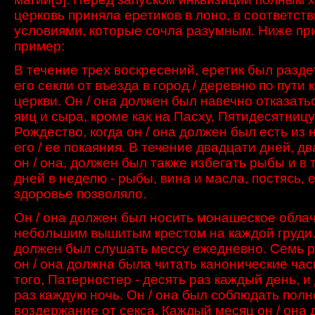
церковь приняла еретиков в лоно, в соответств
условиями, которые сочла разумным. Ниже пр
пример:
В течение трех
воскресений
,
еретик
был разде
его секли
от
въезда в город
/
деревню
по пути к
церкви
.
Он /
она должен был навечно отказатьс
яиц
и сыра
, кроме как на
Пасху,
Пятидесятницу
Рождество,
когда он / она
должен был есть
из 
его / ее
покаяния.
В течение двадцати
дней
,
дв
он / она
, должен был также избегать
рыбы и
в 
дней
в
неделю -
рыбы
,
вина и масла
, постясь,
е
здоровье
позволяло
.
Он / она
должен был носить
монашеское
обла
небольшим
вышитым
крестом
на
каждой груди
должен
был
слушать мессу
ежедневно.
Семь
р
он /
она должна была
читать
канонические
час
того
,
Патерностер
-
десять раз
каждый день, и
раз
каждую ночь.
Он / она
был
соблюдать
полн
воздержание
от секса.
Каждый месяц
он / она