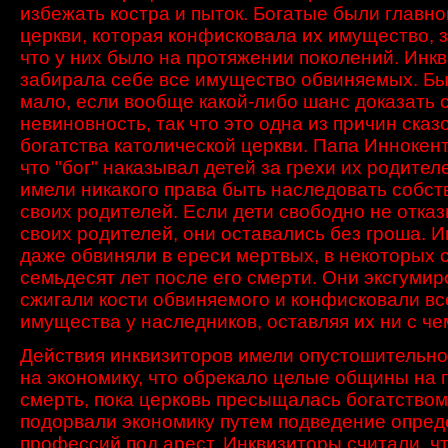
избежать костра и пыток. Богатые были главно
церкви, которая конфисковала их имущество, з
что у них было на протяжении поколений. Инк
забирала себе все имущество обвиняемых. Бы
мало, если вообще какой-либо шанс доказать 
невиновность, так что это одна из причин сказ
богатства католической церкви. Папа Иннокент
что "бог" наказывал детей за грехи их родител
имели никакого права быть наследовать собст
своих родителей. Если дети свободно не отка
своих родителей, они оставались без гроша. 
даже обвиняли в ереси мертвых, в некоторых с
семьдесят лет после его смерти. Они эксгумир
сжигали кости обвиняемого и конфисковали вс
имущества у наследников, оставляя их ни с че
Действия
инквизиторов
имели
опустошительно
на экономику
, что
обрекало
целые общины
на 
смерть,
пока церковь
пресыщалась
богатством
подорвали
экономику
путем подведение
опред
профессий
под арест.
Инквизиторы
считали, ч