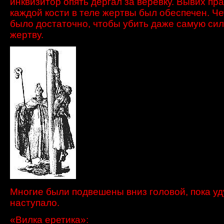
инквизитор
опять
дергал
за веревку.
Вывих
пра
каждой
кости в
теле жертвы был обеспечен
.
Че
было
достаточно, чтобы убить
даже самую си
жертву.
Многие были подвешены вниз головой, пока у
наступало.
«Вилка еретика»: