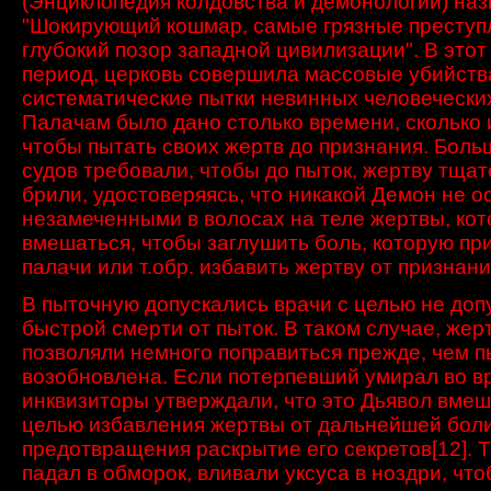
(Энциклопедия колдовства и демонологии) наз
"Шокирующий кошмар, самые грязные преступ
глубокий позор западной цивилизации". В этот
период, церковь совершила массовые убийств
систематические пытки невинных человечески
Палачам было дано столько времени, сколько 
чтобы пытать своих жертв до признания. Боль
судов требовали, чтобы до пыток, жертву тща
брили, удостоверяясь, что никакой Демон не о
незамеченными в волосах на теле жертвы, ко
вмешаться, чтобы заглушить боль, которую пр
палачи или т.обр. избавить жертву от признан
В пыточную допускались врачи
с целью не доп
быстрой смерти от
пыток.
В таком случае, жер
позволяли немного поправиться прежде, чем п
возобновлена
.
Если потерпевший
умирал во в
инквизиторы
утверждали, что
это
Дьявол
вмеш
целью
избавления
жертвы от
дальнейшей бол
предотвращения раскрытие его
секретов
[12]
.
Т
падал в обморок,
вливали
уксуса
в
ноздри
, чт