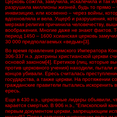
Церковь сожгла, замучила, искалечила и так и
разрушила миллионы жизней, будь то прямо – 
инквизицию, или косвенно – через войны, кот
вдохновляла и вела. Ущерб и разрушения, кот
мерзкая религия причинила человечеству, выш
воображения. Многие даже не знают фактов. Т
период 1450 – 1600 хсианская церковь замучи
30 000 предполагаемых «ведьм»
[3]
.
Во время правления римского Императора Кон
306-337 н.э. доктрины христианской церкви сч
основой законом
[4]
. Еретиков (лиц, которые в
против церковного учения) находили, пытали и
концов убивали. Ересь считалась преступлени
государства, а также церкви. На протяжении со
гражданские правители пытались искоренить 
ересь.
Еще в 430 н.э., церковные лидеры объявили, ч
карается смертью. В 906 н.э., "Епископский ка
первым документом церкви, запрещающим ис
магии
[5]
. Перед запуском инквизиции полным 