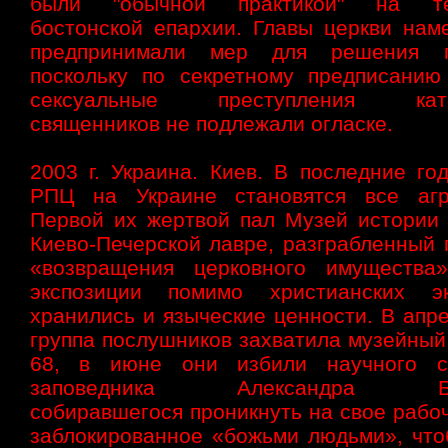
были "обычной практикой" на те
бостонской епархии. Главы церкви нам
предпринимали мер для решения п
поскольку по секретному предписанию
сексуальные преступления като
священников не подлежали огласке.
2003 г. Украина. Киев. В последние го
РПЦ на Украине становятся все агр
Первой их жертвой пал Музей истории 
Киево-Печерской лавре, разграбленный 
«возвращения церковного имущества
экспозиции помимо христианских эк
хранились и языческие ценности. В апре
группа послушников захватила музейный
68, в июне они избили научного со
заповедника Александра Бер
собиравшегося проникнуть на свое рабо
заблокированное «божьми людьми», что