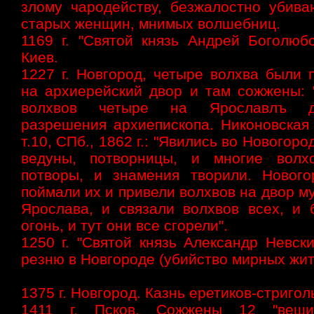
злому чародейству, безжалостно убива
старых женщин, мнимых волшебниц.
1169 г. "Святой князь Андрей Боголюбс
Киев.
1227 г. Новгород, четыре волхва были 
на архиерейский двор и там сожжены: 
волхвов четыре на Ярославлъ д
разрешения архиепископа. Никоновская 
т.10, СПб., 1862 г.: "Явились во Новогоро
ведуны, потворницы, и многие волх
потворы, и знамения творили. Новог
поймали их и привели волхвов на двор м
Ярослава, и связали волхвов всех, и 
огонь, и тут они все сгорели".
1250 г. "Святой князь Александр Невск
резню в Новгороде (убийство мирных жит
1375 г. Новгород. Казнь еретиков-стриго
1411 г. Псков. Сожжены 12 "вещи