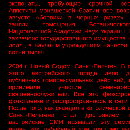
экспонаты, требующие срочной рест
Аппетиты монашеской братии все возр
августе «боевики в черных ризах» 
заняли помещения Ботаническо
Национальной Академии Наук Украины. 
захвачено государственного имущества 
долл., а научным учреждениям нанесен 
сотни тысяч.
2004 г. Новый Содом. Санкт-Пельтен. В
этого австрийского города дело 
публичных гомосексуальных действий, 
принимали участие семина
священнослужители. Все это фиксиро
фотопленке и распространялось в сети 
После того, как скандал в католической
Санкт-Пельтена стал достоянием гл
австрийские СМИ называли эту семи
иначе, как „публичный дом для гомосек