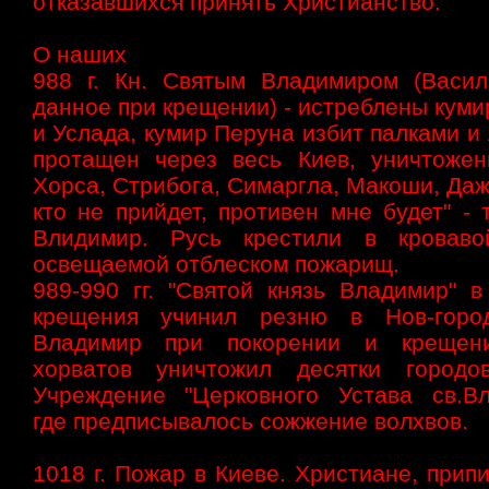
отказавшихся принять Христианство.
О наших
988 г. Кн. Святым Владимиром (Васил
данное при крещении) - истреблены кум
и Услада, кумир Перуна избит палками 
протащен через весь Киев, уничтоже
Хорса, Стрибога, Симаргла, Макоши, Даж
кто не прийдет, противен мне будет" - 
Влидимир. Русь крестили в кроваво
освещаемой отблеском пожарищ.
989-990 гг. "Святой князь Владимир" в
крещения учинил резню в Нов-город
Владимир при покорении и крещен
хорватов уничтожил десятки городо
Учреждение "Церковного Устава св.Вл
где предписывалось сожжение волхвов.
1018 г. Пожар в Киеве. Христиане, прип