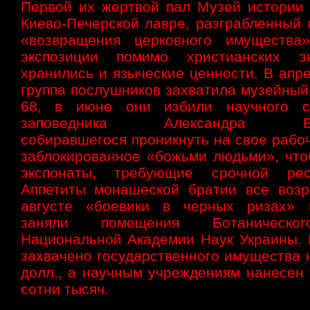
Первой их жертвой пал Музей истории 
Киево-Печерской лавре, разграбленный 
«возвращения церковного имущества
экспозиции помимо христианских эк
хранились и языческие ценности. В апре
группа послушников захватила музейный
68, в июне они избили научного со
заповедника Александра Бер
собиравшегося проникнуть на свое рабо
заблокированное «божьми людьми», что
экспонаты, требующие срочной рест
Аппетиты монашеской братии все возр
августе «боевики в черных ризах» 
заняли помещения Ботаническо
Национальной Академии Наук Украины. 
захвачено государственного имущества 
долл., а научным учреждениям нанесен 
сотни тысяч.