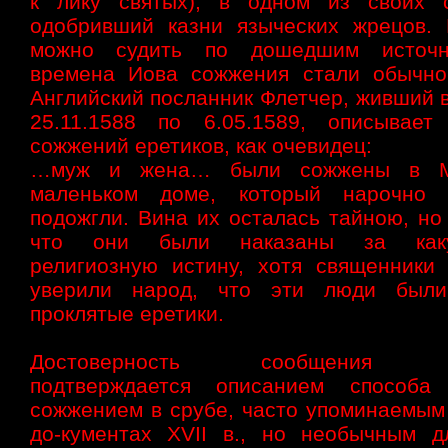
к лику святых), в одном из своих 
одобривший казни языческих жрецов. 
можно судить по дошедшим источн
времена Иова сожжения стали обычно
Английский посланник Флетчер, живший 
25.11.1588 по 6.05.1589, описывае
сожжений еретиков, как очевидец:
…муж и жена… были сожжены в М
маленьком доме, который нарочно 
подожгли. Вина их осталась тайною, но
что они были наказаны за каку
религиозную истину, хотя священники
уверили народ, что эти люди был
проклятые еретики.
Достоверность сообщения Ф
подтверждается описанием способа
сожжением в срубе, часто упоминаемым 
до-кументах XVII в., но необычным д