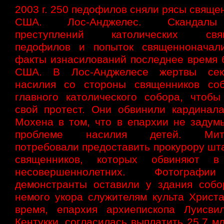
2003 г. 250 педофилов сняли рясы свящ
США. Лос-Анджелес. Скандалы
преступлений католических свящ
педофилов и попыток священноначал
факты изнасилований последнее время 
США. В Лос-Анджелесе жертвы секс
насилия со стороны священников со
главного католического собора, чтобы
свой протест. Они обвинили кардинал
Мохена в том, что в епархии не задум
проблеме насилия детей. Мити
потребовали предоставить прокурору шт
священников, которых обвиняют в
несовершеннолетних. Фотографи
демонстранты оставили у здания собо
немого укора служителям культа Христа
время, епархия архиепископа Луисви
Кентукки, согласилась выплатить 25,7 мл