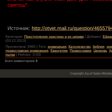
святош".
Источник
:
http://otvet.mail.ru/question/465579
Категория
:
Преступления христиан и их церкви
|
Добавил
:
Edwa
(03.12.2013)
Просмотров
:
5965
|
Теги
:
инквизиция
,
Католичество
,
библия
,
хр
православная инквизиция
,
Евангелие
,
Православие
,
Церковь
,
Х
пытки
|
Рейтинг
:
0.0
/
0
Всего комментариев
:
0
Copyright Joy of Satan Minist