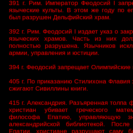
391 г. Рим. Император Феодосий I запр
языческие культы. В этом же году по е
был разрушен Дельфийский храм.
392 г. Рим. Феодосий I издает указ о зак
языческих храмов. Часть из них до
полностью разрушена. Язычников иск
армии, управления и юстиции.
394 г. Феодосий запрещает Олимпийские
405 г. По приказанию Стилихона Флавия
сжигают Сивиллины книги.
415 г. Александрия. Разъяренная толпа 
христиан убивает греческого мате
философа Епатию, управляющую зн
александрийской библиотекой. После
Епатии, христиане разрушают саму би