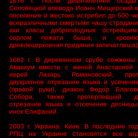
1676 г. После девятилетней осады
Соловецкой воевода Иоанн Мещерский в
поселение и жестоко истребил до 500 чел
всеразличными смертьми чашу страдани
аки класы доброплодныя острейшим
серпом пожати быша, и кровию
древлецерковная предания запечатлеша)
1682 г. В деревянном срубе сожжены:
Аввакум вместе с женой Анастасией 
иерей Лазарь Романовский, прет
двукратное отрезание языка и усечени
(правой руки), диакон Федор Благов
Собора, также претерпевший дв
отрезание языка и отсечение десницы
инок Епифаний.
2003 г. Украина. Киев. В последние го
РПЦ на Украине становятся все агр