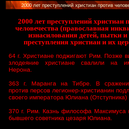
2000 лет преступлений христиан против челов
2000 лет преступлений христиан 
человечества (православная инкв
изнасилования детей, пытки и 
преступления христиан и их цер
64 г. Христиане поджигают Рим. Позже в
злодеяние христиане свалили на им
Нерона.
363 г. Маранга на Тибре. В сражен
против персов легионер-христианин под
своего императора Юлиана (Отступника) 
370 г. Рим. Казнь философа Максимуса 
бывшего советника цезаря Юлиана.