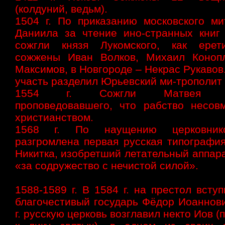
(колдуний, ведьм).
1504 г. По приказанию московского ми
Даниила за чтение ино-странных книг
сожгли князя Лукомского, как ерет
сожжены Иван Волков, Михаил Коноп
Максимов, в Новгороде – Некрас Рукавов
участь разделил Юрьевский ми-трополит
1554 г. Сожгли Матвея Ба
проповедовавшего, что рабство несов
христианством.
1568 г. По наущению церковник
разгромлена первая русская типография
Никитка, изобретший летательный аппар
«за содружество с нечистой силой».
1588-1589 г. В 1584 г. на престол всту
благочестивый государь Фёдор Иоаннови
г. русскую церковь возглавил некто Иов (