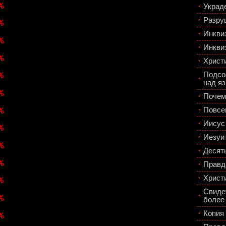
%
Украд
Разру
%
Инкви
%
Инкви
%
Христ
Подсо
%
над я
%
Почем
%
Повсе
Иисус
%
Иезуи
%
Десят
%
Правд
Христ
%
Свиде
%
более
Копия
%