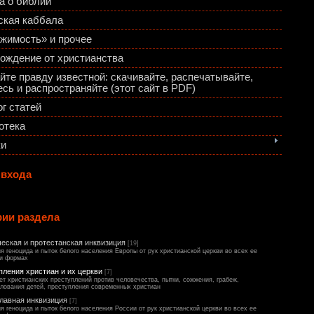
а о библии
ская каббала
жимость» и прочее
ождение от христианства
йте правду известной: скачивайте, распечатывайте,
сь и распространяйте (этот сайт в PDF)
г статей
отека
ки
 входа
рии раздела
ческая и протестанская инквизиция
[19]
я геноцида и пыток белого населения Европы от рук христианской церкви во всех ее
 и формах
пления христиан и их церкви
[7]
ет христианских преступлений против человечества, пытки, сожжения, грабеж,
лования детей, преступления современных христиан
лавная инквизиция
[7]
я геноцида и пыток белого населения России от рук христианской церкви во всех ее