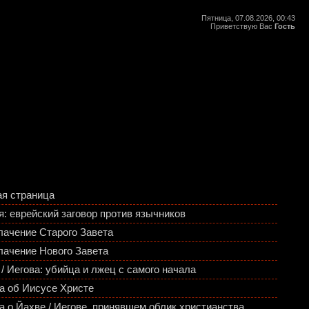
Пятница, 07.08.2026, 00:43
Приветствую Вас
Гость
ая страница
я: еврейский заговор против язычников
лачение Старого Завета
лачение Нового Завета
/ Иегова: убийца и лжец с самого начала
а об Иисусе Христе
а о Йахве / Иегове, принявшем облик христианства