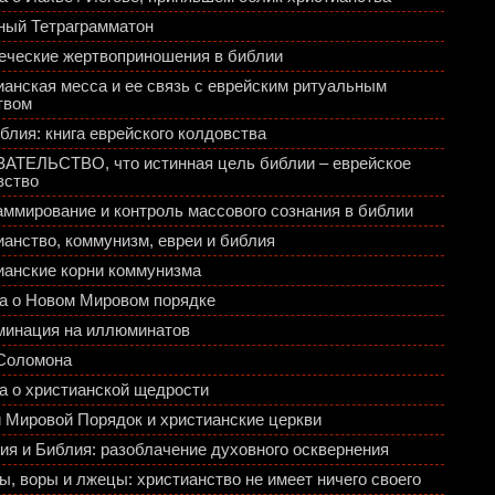
ный Тетраграмматон
еческие жертвоприношения в библии
ианская месса и ее связь с еврейским ритуальным
твом
блия: книга еврейского колдовства
АТЕЛЬСТВО, что истинная цель библии – еврейское
вство
аммирование и контроль массового сознания в библии
ианство, коммунизм, евреи и библия
ианские корни коммунизма
а о Новом Мировом порядке
инация на иллюминатов
Соломона
а о христианской щедрости
 Мировой Порядок и христианские церкви
ия и Библия: разоблачение духовного осквернения
ы, воры и лжецы: христианство не имеет ничего своего