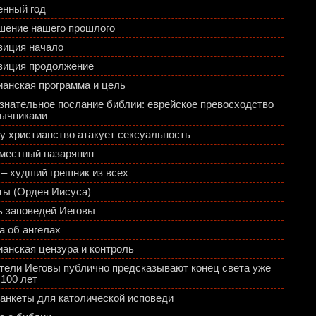
енный год
шение нашего прошлого
зиция начало
зиция продолжение
ианская программа и цель
знательное послание библии: еврейское превосходство
зычниками
у христианство атакует сексуальность
местный назарянин
 – худший грешник из всех
ты (Орден Иисуса)
ь заповедей Иеговы
а об ангелах
ианская цензура и контроль
тели Иеговы публично предсказывают конец света уже
 100 лет
 анкеты для католической исповеди