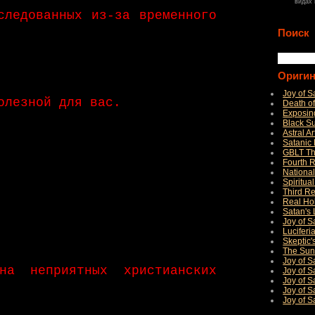
видах
следованных из-за временного
Поиск
Ориги
Joy of S
олезной для вас.
Death 
Exposing
Black S
Astral A
Satanic
GBLT Th
Fourth 
National
Spiritua
Third Re
Real Ho
Satan's 
Joy of S
Luciferi
Skeptic'
The Sun
Joy of 
на неприятных христианских
Joy of S
Joy of S
Joy of S
Joy of 