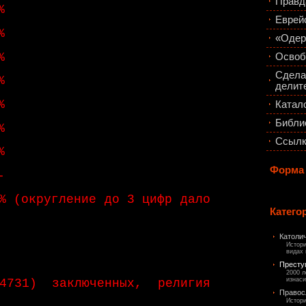
Правд
%
Еврей
%
«Одер
%
Освоб
Сдела
%
делите
%
Катало
Библи
%
Ссыл
%
Форма
-
% (округление до 3 цифр дало
Катего
Католи
Истори
видах
Престу
2000 л
изнаси
4731) заключенных, религия
Правос
Истори