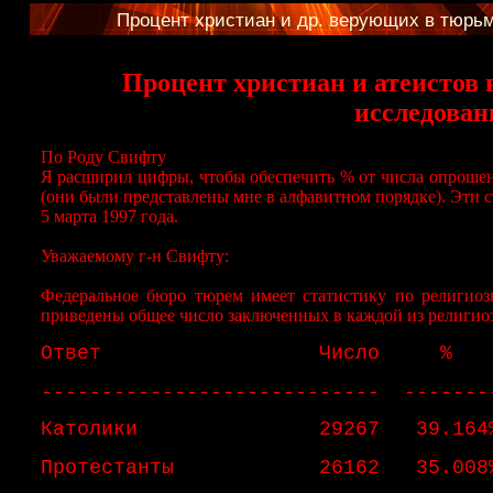
Процент христиан и др. верующих в тюрь
Процент христиан и атеистов 
исследован
По Роду Свифту
Я расширил цифры, чтобы обеспечить % от числа опрошен
(они были представлены мне в алфавитном порядке). Эти 
5 марта 1997 года.
Уважаемому г-н Свифту:
Федеральное бюро тюрем имеет статистику по религио
приведены общее число заключенных в каждой из религио
Ответ Число %
---------------------------- -------
Католики 29267 39.164
Протестанты 26162 35.008