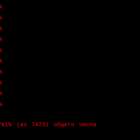
%
%
%
%
%
%
%
%
%
%
1% (из 74731 общего числа