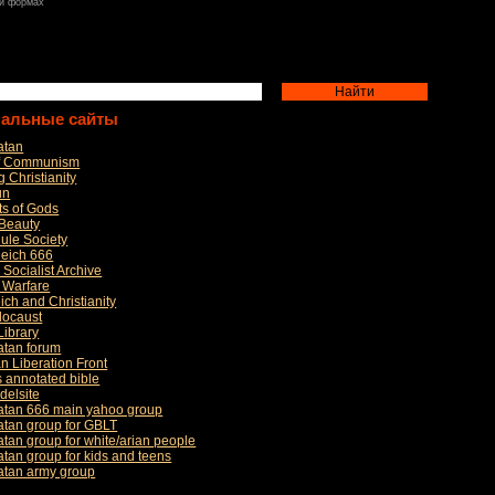
 и формах
нальные сайты
atan
of Communism
 Christianity
un
rts of Gods
 Beauty
ule Society
Reich 666
 Socialist Archive
l Warfare
ich and Christianity
locaust
Library
atan forum
an Liberation Front
s annotated bible
delsite
Satan 666 main yahoo group
atan group for GBLT
atan group for white/arian people
atan group for kids and teens
Satan army group