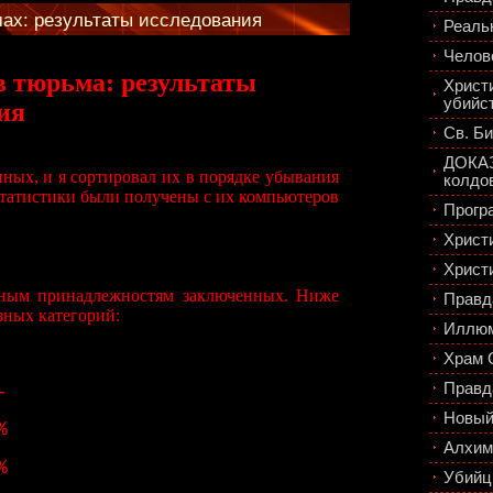
мах: результаты исследования
Реаль
Челов
в тюрьма: результаты
Христ
убийс
ия
Св. Би
ДОКАЗ
ных, и я сортировал их в порядке убывания
колдо
статистики были получены с их компьютеров
Прогр
Христ
Христ
зным принадлежностям заключенных. Ниже
Правд
зных категорий:
Иллюм
Храм 
Правд
-
Новый
%
Алхим
%
Убийц