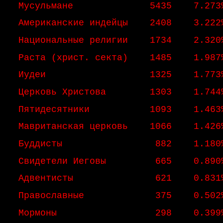
Мусульмане 5435 7.273
Американские индейцы 2408 3.222
Национальные религии 1734 2.320
Раста (христ. секта) 1485 1.987
Иудеи 1325 1.773
Церковь Христова 1303 1.744
Пятидесятники 1093 1.463
Мавританская церковь 1066 1.426
Буддисты 882 1.180
Свидетели Иеговы 665 0.890
Адвентисты 621 0.831
Православные 375 0.502
Мормоны 298 0.399