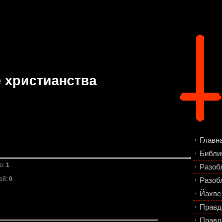
 христианства
Главн
Библи
о:
1
Разоб
ей:
0
Разоб
Йахве 
Правд
Правд