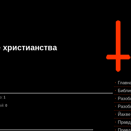
 христианства
Главн
Библи
о:
1
Разоб
ей:
0
Разоб
Йахве 
Правд
Правд