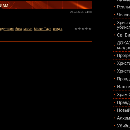
низм
Реаль
09.03.2014, 14:48
Челов
Христ
убийс
едитация
,
йога
,
магия
,
Мелек Таус
,
езиды
,
Св. Би
ДОКАЗ
колдо
Прогр
Христ
Христ
Правд
Иллюм
Храм 
Правд
Новый
Алхим
Убийц