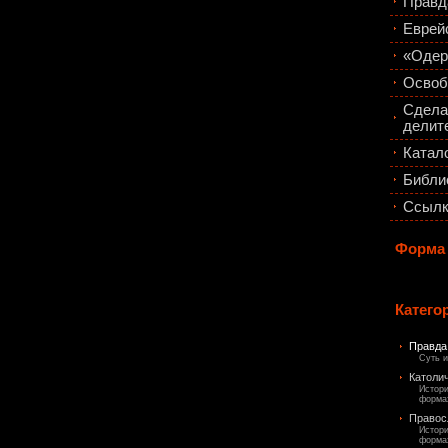
Правд
Еврей
«Одер
Освоб
Сдела
делите
Катало
Библи
Ссыл
Форма
Катего
Правда 
Суть и
Католи
Истори
форма
Правос
Истори
форма