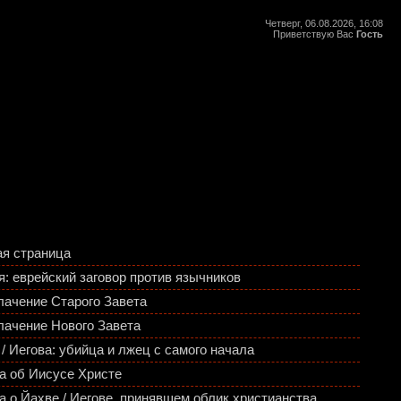
Четверг, 06.08.2026, 16:08
Приветствую Вас
Гость
ая страница
я: еврейский заговор против язычников
лачение Старого Завета
лачение Нового Завета
/ Иегова: убийца и лжец с самого начала
а об Иисусе Христе
а о Йахве / Иегове, принявшем облик христианства