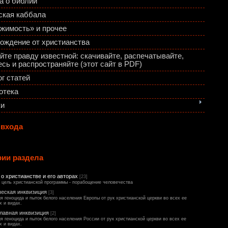
а о библии
ская каббала
жимость» и прочее
ождение от христианства
йте правду известной: скачивайте, распечатывайте,
сь и распространяйте (этот сайт в PDF)
г статей
отека
ки
 входа
рии раздела
о христианстве и его авторах
[23]
 цель христианской программы - порабощение человечества
ческая инквизиция
[3]
я геноцида и пыток белого населения Европы от рук христианской церкви во всех ее
х и видах.
лавная инквизиция
[2]
я геноцида и пыток белого населения России от рук христианской церкви во всех ее
х и видах.