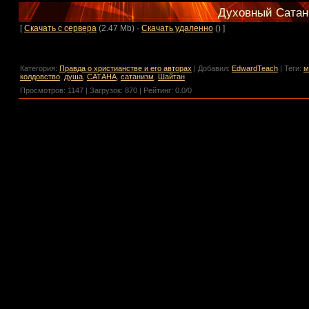
Духовный Сата
[
Скачать с сервера
(2.47 Mb) ·
Скачать удаленно
() ]
Категория
:
Правда о христианстве и его авторах
|
Добавил
:
EdwardTeach
|
Теги
:
м
колдовство
,
душа
,
САТАНА
,
сатанизм
,
Шайтан
Просмотров
:
1147
|
Загрузок
:
870
|
Рейтинг
:
0.0
/
0