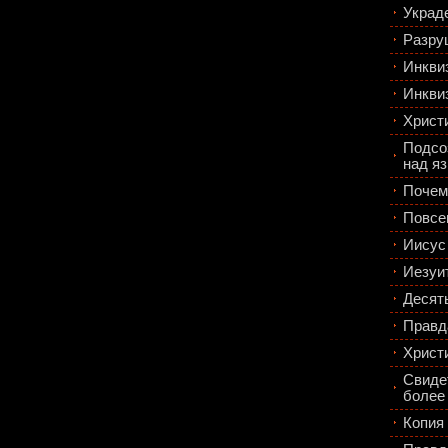
Украд
Разру
Инкви
Инкви
Христ
Подсо
над я
Почем
Повсе
Иисус
Иезуи
Десят
Правд
Христ
Свиде
более
Копия