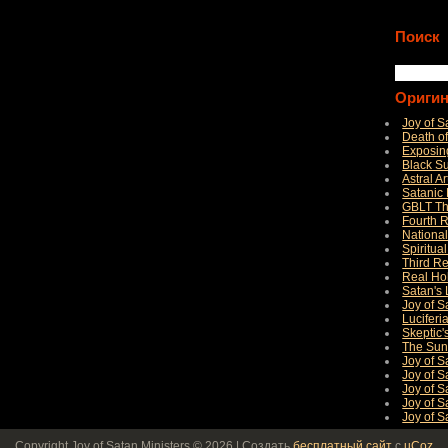
Поиск
Ориги
Joy of S
Death 
Exposing
Black S
Astral A
Satanic
GBLT Th
Fourth 
National
Spiritua
Third Re
Real Ho
Satan's 
Joy of S
Luciferi
Skeptic'
The Sun
Joy of 
Joy of S
Joy of S
Joy of S
Joy of 
Copyright Joy of Satan Ministers © 2026
|
Создать
бесплатный сайт
с
uCoz