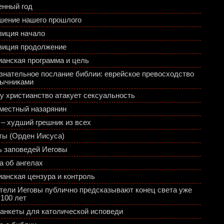
енный год
шение нашего прошлого
зиция начало
зиция продолжение
ианская программа и цель
знательное послание библии: еврейское превосходство
зычниками
у христианство атакует сексуальность
местный назарянин
 – худший грешник из всех
ты (Орден Иисуса)
ь заповедей Иеговы
а об ангелах
ианская цензура и контроль
тели Иеговы публично предсказывают конец света уже
 100 лет
 анкеты для католической исповеди