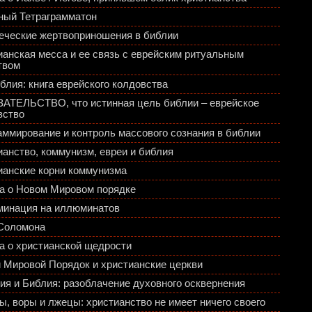
ный Тетраграмматон
еческие жертвоприношения в библии
ианская месса и ее связь с еврейским ритуальным
твом
блия: книга еврейского колдовства
АТЕЛЬСТВО, что истинная цель библии – еврейское
вство
аммирование и контроль массового сознания в библии
ианство, коммунизм, евреи и библия
ианские корни коммунизма
а о Новом Мировом порядке
инация на иллюминатов
Соломона
а о христианской щедрости
 Мировой Порядок и христианские церкви
ия и Библия: разоблачение духовного осквернения
ы, воры и лжецы: христианство не имеет ничего своего