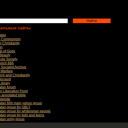
нальные сайты
atan
of Communism
 Christianity
un
rts of Gods
 Beauty
ule Society
Reich 666
 Socialist Archive
l Warfare
ich and Christianity
locaust
Library
atan forum
an Liberation Front
s annotated bible
delsite
Satan 666 main yahoo group
atan group for GBLT
atan group for white/arian people
atan group for kids and teens
Satan army group