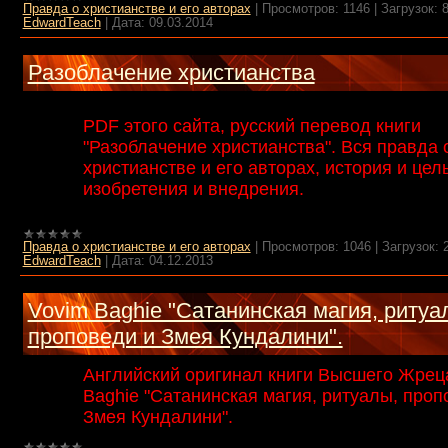
Правда о христианстве и его авторах
|
Просмотров:
1146
|
Загрузок:
EdwardTeach
|
Дата:
09.03.2014
Разоблачение христианства
PDF этого сайта, русский перевод книги
"Разоблачение христианства". Вся правда 
христианстве и его авторах, история и цель
изобретения и внедрения.
Правда о христианстве и его авторах
|
Просмотров:
1046
|
Загрузок:
EdwardTeach
|
Дата:
04.12.2013
Vovim Baghie "Сатанинская магия, ритуа
проповеди и Змея Кундалини".
Английский оригинал книги Высшего Жрец
Baghie "Сатанинская магия, ритуалы, проп
Змея Кундалини".