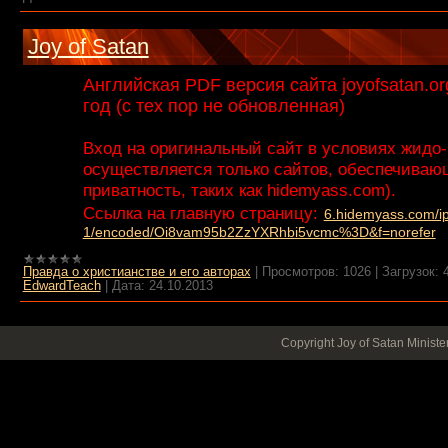
Joy of Satan
Английская PDF версия сайта joyofsatan.or
год (с тех пор не обновленная)
Вход на оригинальный сайт в условиях жидо
осуществляется только сайтов, обеспечиваю
приватность, таких как hidemyass.com).
Ссылка на главную страницу:
6.hidemyass.com/ip
1/encoded/Oi8vam95b2ZzYXRhbi5vcmc%3D&f=norefer
Правда о христианстве и его авторах
|
Просмотров:
1026
|
Загрузок:
EdwardTeach
|
Дата:
24.10.2013
Copyright Joy of Satan Minist