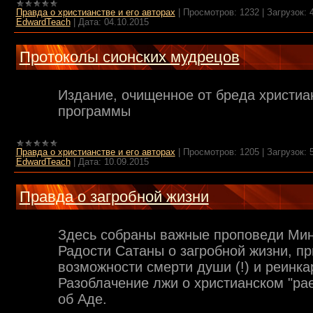
Правда о христианстве и его авторах
|
Просмотров:
1232
|
Загрузок:
EdwardTeach
|
Дата:
04.10.2015
Протоколы сионских мудрецов
Издание, очищенное от бреда христиа
программы
Правда о христианстве и его авторах
|
Просмотров:
1205
|
Загрузок:
EdwardTeach
|
Дата:
10.09.2015
Правда о загробной жизни
Здесь собраны важные проповеди Мин
Радости Сатаны о загробной жизни, пр
возможности смерти души (!) и реинка
Разоблачение лжи о христианском "рае
об Аде.