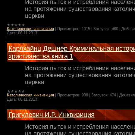
История пыток и истребления населен
на протяжении существования католи
церкви
Католическая инквизиция
|
Просмотров:
1015
|
Загрузок:
460
|
Добави
Дата:
06.11.2013
Карлхайнц Дешнер Криминальная истор
христианства книга 1
История пыток и истребления населен
на протяжении существования католи
церкви
Католическая инквизиция
|
Просмотров:
908
|
Загрузок:
474
|
Добавил
Дата:
06.11.2013
Григулевич И.Р. Инквизиция
История пыток и истребления населен
на протяжении существования католи