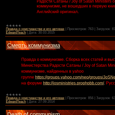
Радости Сатаны / Joy of Satan Ministers о
коммунизме, не вошедших в первую книг
.
А
нглийский оригинал
Правда о христианстве и его авторах
|
Просмотров:
763
|
Загрузок:
8
EdwardTeach
|
Дата:
30.03.2015
Смерть коммунизма
Правда о коммунизме. Сборка всех статей и вы
Министерства Радости Сатаны / Joy of Satan Mini
коммунизме, найденных в yahoo
группе
https://groups.yahoo.com/neo/groups/JoSNew
на форуме
http://josministries.prophpbb.com/
.
Русс
Правда о христианстве и его авторах
|
Просмотров:
856
|
Загрузок:
6
EdwardTeach
|
Дата:
27.09.2014
Death of communism