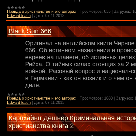
Правда о христианстве и его авторах
|
Просмотров:
835
|
Загрузок:
1
EdwardTeach
|
Дата:
07.11.2013
Black Sun 666
Оригинал на английском книги Черное
666. Об истинном назначении и проис
евреев на планете, об истинных целях
Рейха. О тайных силах стоящих за 2 
войной. Расовый вопрос и национал-с
в Германии - как он возник и о чем он
деле.
Правда о христианстве и его авторах
|
Просмотров:
1080
|
Загрузок:
EdwardTeach
|
Дата:
07.11.2013
Карлхайнц Дешнер Криминальная истор
христианства книга 2