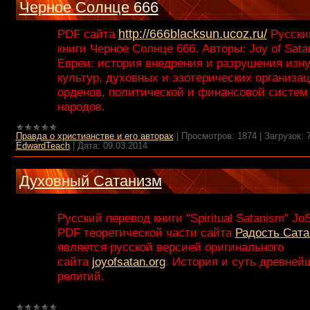
Черное Солнце 666
PDF сайта
http://666blacksun.ucoz.ru/
Русски
книги Черное Солнце 666. Авторы: Joy of Satan
Евреи: история внедрения и разрушения изну
культур, духовных и эзотерических организац
орденов, политической и финансовой систем
народов.
Правда о христианстве и его авторах
|
Просмотров:
1874
|
Загрузок:
EdwardTeach
|
Дата:
09.03.2014
Духовный Сатанизм
Русский перевод книги "Spiritual Satanism" JoS
PDF теоретической части сайта
Радость Сат
является русской версией оригинального
сайта
joyofsatan.org
. История и суть древней
религий.