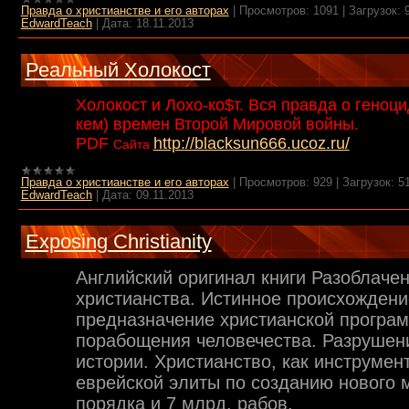
Правда о христианстве и его авторах
|
Просмотров:
1091
|
Загрузок:
EdwardTeach
|
Дата:
18.11.2013
Реальный Холокост
Холокост и Лохо-ко$т. Вся правда о геноци
кем) времен Второй Мировой войны.
PDF
http://blacksun666.ucoz.ru/
Сайта
Правда о христианстве и его авторах
|
Просмотров:
929
|
Загрузок:
5
EdwardTeach
|
Дата:
09.11.2013
Exposing Christianity
Английский оригинал книги Разоблаче
христианства. Истинное происхождени
предназначение христианской програ
порабощения человечества. Разрушен
истории. Христианство, как инструмен
еврейской элиты по созданию нового 
порядка и 7 млрд. рабов.