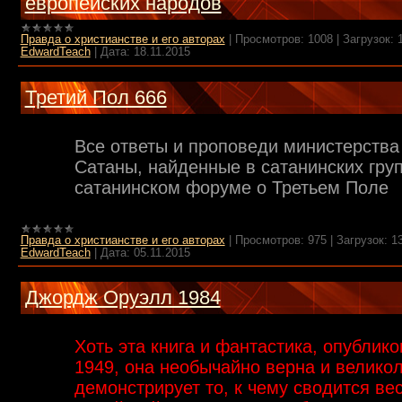
европейских народов
Правда о христианстве и его авторах
|
Просмотров:
1008
|
Загрузок:
EdwardTeach
|
Дата:
18.11.2015
Третий Пол 666
Все ответы и проповеди министерства
Сатаны, найденные в сатанинских груп
сатанинском форуме о Третьем Поле
Правда о христианстве и его авторах
|
Просмотров:
975
|
Загрузок:
1
EdwardTeach
|
Дата:
05.11.2015
Джордж Оруэлл 1984
Хоть эта книга и фантастика, опублик
1949, она необычайно верна и велико
демонстрирует то, к чему сводится ве