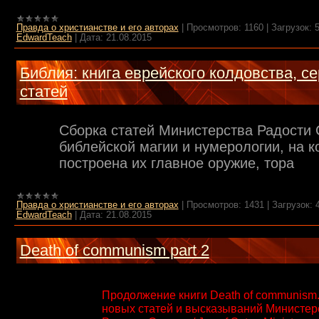
Правда о христианстве и его авторах
|
Просмотров:
1160
|
Загрузок:
EdwardTeach
|
Дата:
21.08.2015
Библия: книга еврейского колдовства, с
статей
Сборка статей Министерства Радости 
библейской магии и нумерологии, на к
построена их главное оружие, тора
Правда о христианстве и его авторах
|
Просмотров:
1431
|
Загрузок:
EdwardTeach
|
Дата:
21.08.2015
Death of communism part 2
Продолжение книги Death of communism
новых статей и высказываний Министер