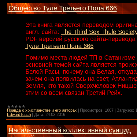
Общество Туле Третьего Пола 666
Эта книга является переводом оригин
англ. сайта:
The Third Sex Thule Societ
PDF версией русского сайта-перевод
Туле Третьего Пола 666
Помимо места людей ТП в Сатанизме 
основной темой сайта является проис
Белой Расы, почему она Белая, откуда,
зачем она появилась на свет, Атланти
Земля, кто такой Сверхчеловек Ницше 
этим со всем связан Третий Рейх.
Правда о христианстве и его авторах
|
Просмотров:
1007
|
Загрузок:
EdwardTeach
|
Дата:
24.02.2016
Насильственный коллективный суицид