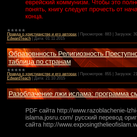
еврейский коммунизм. Чтобы это полн
понять, книгу следует прочесть от нач
конца.
Правда о христианстве и его авторах
|
Просмотров:
883
|
Загрузок:
3
EdwardTeach
|
Дата:
01.11.2015
Образовнность Религиозность Преступно
таблица по странам
Правда о христианстве и его авторах
|
Просмотров:
855
|
Загрузок:
2
EdwardTeach
|
Дата:
21.10.2015
Разоблачение лжи ислама: программа с
PDF сайта http://www.razoblachenie-lzhi
islama.josru.com/ русский перевод ори
сайта http://www.exposingthelieofislam.