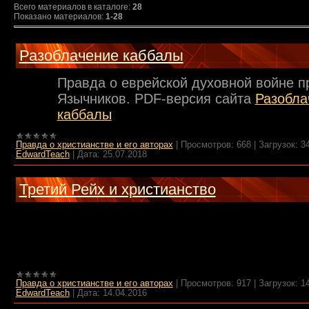
Всего материалов в каталоге
:
28
Показано материалов
:
1-28
Разоблачение каббалы
Правда о еврейской духовной войне п
Язычников. PDF-версия сайта
Разобла
каббалы
Правда о христианстве и его авторах
|
Просмотров:
668
|
Загрузок:
3
EdwardTeach
|
Дата:
25.07.2018
Третий Рейх и христианство
Правда о христианстве и его авторах
|
Просмотров:
917
|
Загрузок:
1
EdwardTeach
|
Дата:
14.04.2016