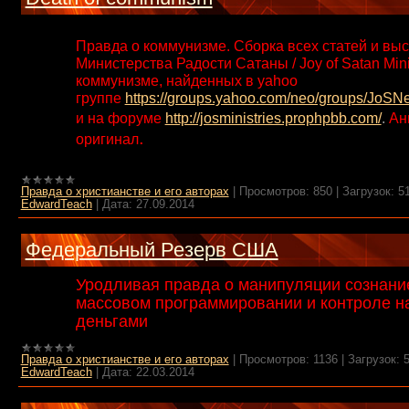
Правда о коммунизме. Сборка всех статей и вы
Министерства Радости Сатаны / Joy of Satan Mini
коммунизме, найденных в yahoo
группе
https://groups.yahoo.com/neo/groups/JoSNew
и на форуме
http://josministries.prophpbb.com/
.
Ан
.
оригинал
Правда о христианстве и его авторах
|
Просмотров:
850
|
Загрузок:
5
EdwardTeach
|
Дата:
27.09.2014
Федеральный Резерв США
Уродливая правда о манипуляции сознани
массовом программировании и контроле н
деньгами
Правда о христианстве и его авторах
|
Просмотров:
1136
|
Загрузок:
EdwardTeach
|
Дата:
22.03.2014